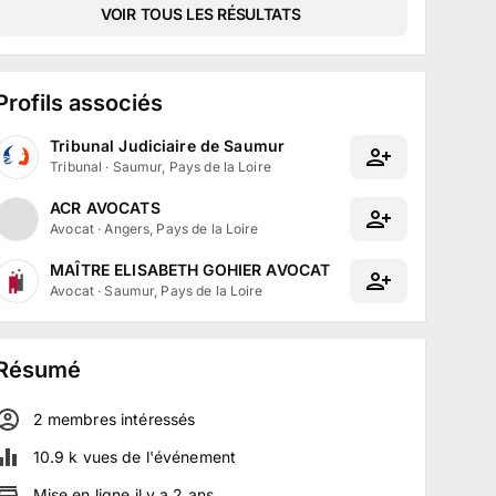
VOIR TOUS LES RÉSULTATS
Profils associés
Tribunal Judiciaire de Saumur
Tribunal
·
Saumur, Pays de la Loire
ACR AVOCATS
Avocat
·
Angers, Pays de la Loire
MAÎTRE ELISABETH GOHIER AVOCAT
Avocat
·
Saumur, Pays de la Loire
Résumé
2
membre
s
intéressé
s
10.9 k
vues de l'événement
Mise en ligne
il y a
2
ans