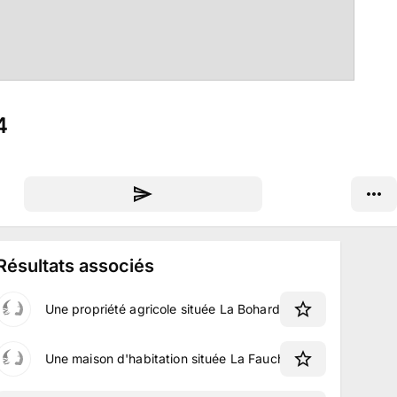
4
Résultats associés
Une propriété agricole située La Bohardière à Somloire
Une maison d'habitation située La Faucherie à Mouliherne