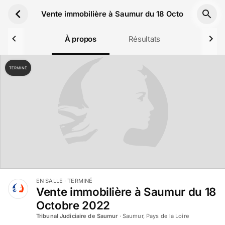
Aller au contenu principal
Vente immobilière à Saumur du 18 Octobre 2022
À propos
Résultats
TERMINÉ
EN SALLE
· TERMINÉ
Vente immobilière à Saumur du 18
Octobre 2022
Tribunal Judiciaire de Saumur
·
Saumur, Pays de la Loire