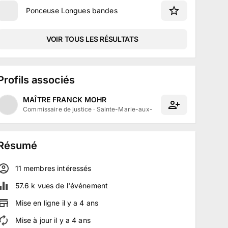
Ponceuse Longues bandes
VOIR TOUS LES RÉSULTATS
Profils associés
MAÎTRE FRANCK MOHR
Commissaire de justice
·
Sainte-Marie-aux-Mines, Grand Est
Résumé
11
membre
s
intéressé
s
57.6 k
vues de l'événement
Mise en ligne
il y a
4
ans
Mise à jour
il y a
4
ans