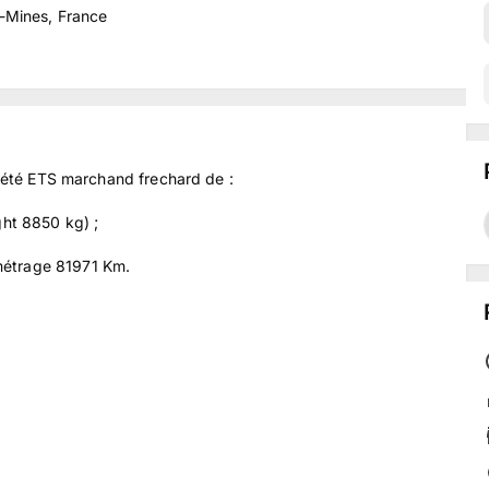
-Mines, France
ociété ETS marchand frechard de :
t 8850 kg) ;
métrage 81971 Km.