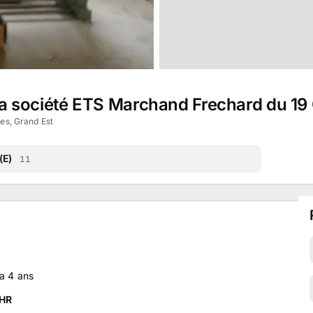
e la société ETS Marchand Frechard du 1
es, Grand Est
(E)
11
y a
4
ans
HR