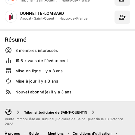
Tribunal
·
Saint-Quentin, Hauts-de-France
DONNETTE-LOMBARD
Avocat
·
Saint-Quentin, Hauts-de-France
Résumé
8
membre
s
intéressé
s
19.6 k
vues de l'événement
Mise en ligne
il y a
3
ans
Mise à jour
il y a
3
ans
Nouvel abonné(e)
il y a
3
ans
Tribunal Judiciaire de SAINT-QUENTIN
Vente immobilière au Tribunal judiciaire de Saint-Quentin le 18 Octobre
2023
À propos
Guide
Mentions
Conditions d'utilisation