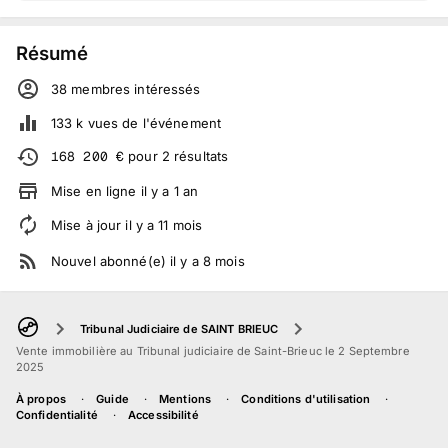
Résumé
38
membre
s
intéressé
s
133 k
vues de l'événement
168 200
€
pour
2
résultats
Mise en ligne
il y a
1
an
Mise à jour
il y a
11
mois
Nouvel abonné(e)
il y a
8
mois
Tribunal Judiciaire de SAINT BRIEUC
Vente immobilière au Tribunal judiciaire de Saint-Brieuc le 2 Septembre
2025
À propos
Guide
Mentions
Conditions d'utilisation
Confidentialité
Accessibilité