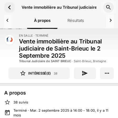
Aller au contenu principal
Vente immobilière au Tribunal judiciaire de Saint
À propos
Résultats
EN SALLE
· TERMINÉ
TERMINÉ
Vente immobilière au Tribunal
judiciaire de Saint-Brieuc le 2
Septembre 2025
Tribunal Judiciaire de SAINT BRIEUC
·
Saint-Brieuc, Bretagne
INTÉRESSÉ(E)
38
A propos
38
suivi
s
Terminé ·
Mar. 2 septembre 2025 à 14:00 - 18:00
, il y a
11
mois