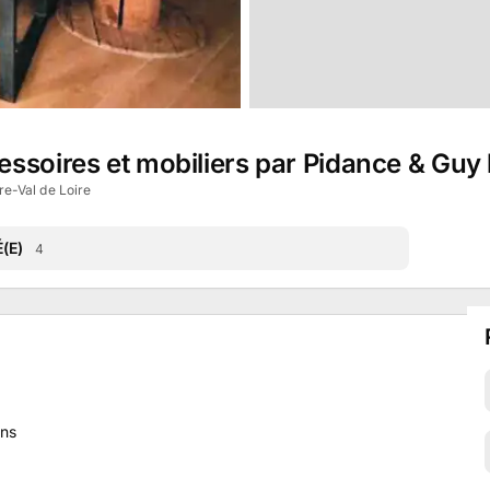
ssoires et mobiliers par Pidance & Guy 
e-Val de Loire
(E)
4
ns