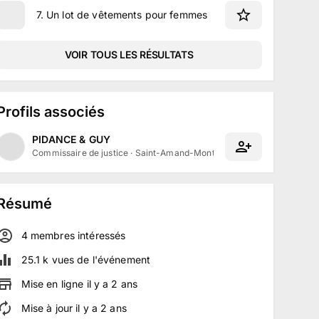
7
.
Un lot de vêtements pour femmes
VOIR TOUS LES RÉSULTATS
Profils associés
PIDANCE & GUY
Commissaire de justice
·
Saint-Amand-Montrond, Centre-Val de Loire
Résumé
4
membre
s
intéressé
s
25.1 k
vues de l'événement
Mise en ligne
il y a
2
ans
Mise à jour
il y a
2
ans