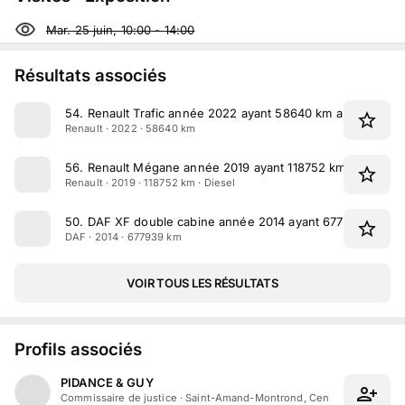
Mar. 25 juin, 10:00
-
14:00
Résultats associés
54
.
Renault Trafic année 2022 ayant 58640 km au compteu
Renault · 2022 · 58640 km
56
.
Renault Mégane année 2019 ayant 118752 km au compt
Renault · 2019 · 118752 km · Diesel
50
.
DAF XF double cabine année 2014 ayant 677939 km au
DAF · 2014 · 677939 km
VOIR TOUS LES RÉSULTATS
Profils associés
PIDANCE & GUY
Commissaire de justice
·
Saint-Amand-Montrond, Centre-Val de Loir