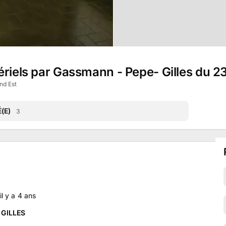
tériels par Gassmann - Pepe- Gilles du 
nd Est
(E)
3
 il y a
4
ans
 GILLES