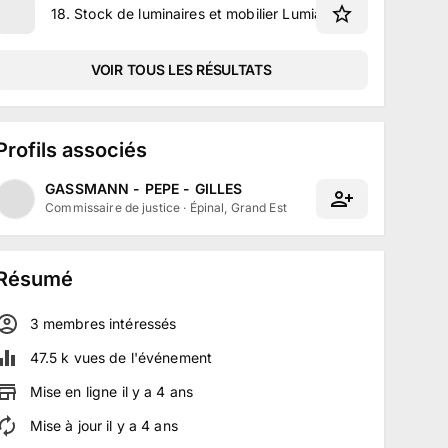
18
.
Stock de luminaires et mobilier Lumiazur 275
VOIR TOUS LES RÉSULTATS
Profils associés
GASSMANN - PEPE - GILLES
Commissaire de justice
·
Épinal, Grand Est
Résumé
3
membre
s
intéressé
s
47.5 k
vues de l'événement
Mise en ligne
il y a
4
ans
Mise à jour
il y a
4
ans