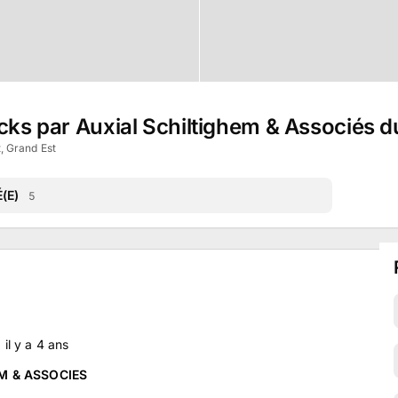
ocks par Auxial Schiltighem & Associés
, Grand Est
(E)
5
, il y a
4
ans
IM & ASSOCIES