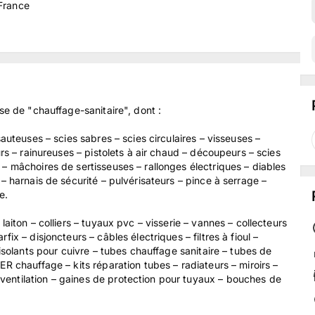
 France
se de "chauffage-sanitaire", dont :
auteuses – scies sabres – scies circulaires – visseuses –
urs – rainureuses – pistolets à air chaud – découpeurs – scies
– mâchoires de sertisseuses – rallonges électriques – diables
– harnais de sécurité – pulvérisateurs – pince à serrage –
e.
aiton – colliers – tuyaux pvc – visserie – vannes – collecteurs
ix – disjoncteurs – câbles électriques – filtres à fioul –
 isolants pour cuivre – tubes chauffage sanitaire – tubes de
R chauffage – kits réparation tubes – radiateurs – miroirs –
entilation – gaines de protection pour tuyaux – bouches de