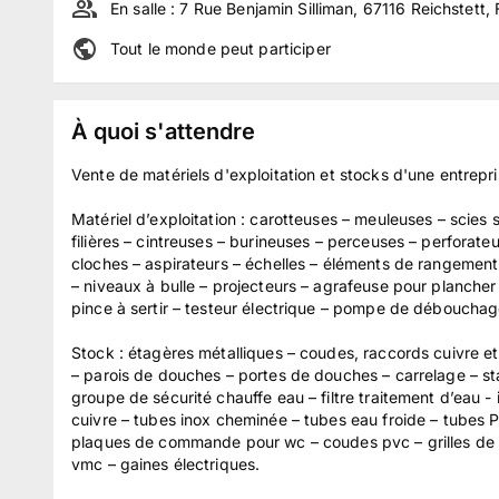
En salle :
7 Rue Benjamin Silliman, 67116 Reichstett,
Tout le monde peut participer
À quoi s'attendre
Vente de matériels d'exploitation et stocks d'une entrepri
Matériel d’exploitation : carotteuses – meuleuses – scies s
filières – cintreuses – burineuses – perceuses – perforate
cloches – aspirateurs – échelles – éléments de rangement 
– niveaux à bulle – projecteurs – agrafeuse pour plancher 
pince à sertir – testeur électrique – pompe de débouchag
Stock : étagères métalliques – coudes, raccords cuivre et l
– parois de douches – portes de douches – carrelage – starf
groupe de sécurité chauffe eau – filtre traitement d’eau -
cuivre – tubes inox cheminée – tubes eau froide – tubes PE
plaques de commande pour wc – coudes pvc – grilles de v
vmc – gaines électriques.