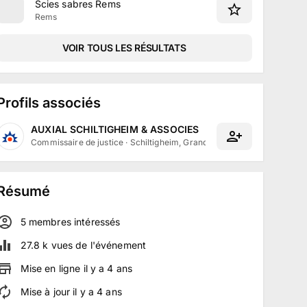
Scies sabres Rems
Rems
VOIR TOUS LES RÉSULTATS
Profils associés
AUXIAL SCHILTIGHEIM & ASSOCIES
Commissaire de justice
·
Schiltigheim, Grand Est
Résumé
5
membre
s
intéressé
s
27.8 k
vues de l'événement
Mise en ligne
il y a
4
ans
Mise à jour
il y a
4
ans