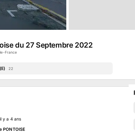
toise du 27 Septembre 2022
-de-France
(E)
22
 il y a
4
ans
 de PONTOISE