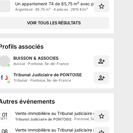
Un appartement T4 de 85,75 m² avec parking à Argenteuil
Argenteuil · 85.75 m² · 4 pièces · 2915 €/m²
VOIR TOUS LES RÉSULTATS
Profils associés
BUISSON & ASSOCIES
Avocat
·
Pontoise, Île-de-France
Tribunal Judiciaire de PONTOISE
Tribunal
·
Pontoise, Île-de-France
Autres événements
Vente immobilière au Tribunal judiciaire de Pontoise le 1e
01
·
Pontoise, Île-de-France
SEPT.
Tribunal Judiciaire de PONTOISE
Vente immobilière au Tribunal judiciaire de Pontoise le 8 
08