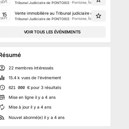
·
Pontoise, Île-de-France
SEPT.
Tribunal Judiciaire de PONTOISE
Vente immobilière au Tribunal judiciaire de Pontoise le 15
15
·
Pontoise, Île-de-France
SEPT.
Tribunal Judiciaire de PONTOISE
VOIR TOUS LES ÉVÉNEMENTS
Résumé
22
membre
s
intéressé
s
15.4 k
vues de l'événement
621 000
€
pour
3
résultats
Mise en ligne
il y a
4
ans
Mise à jour
il y a
4
ans
Nouvel abonné(e)
il y a
4
ans