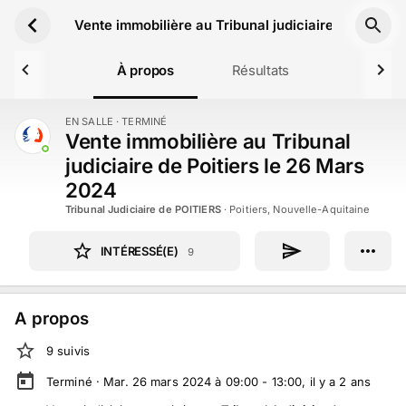
Aller au contenu principal
Vente immobilière au Tribunal judiciaire de Poitie
À propos
Résultats
EN SALLE
· TERMINÉ
TERMINÉ
Vente immobilière au Tribunal
judiciaire de Poitiers le 26 Mars
2024
Tribunal Judiciaire de POITIERS
·
Poitiers, Nouvelle-Aquitaine
INTÉRESSÉ(E)
9
A propos
9
suivi
s
Terminé ·
Mar. 26 mars 2024 à 09:00 - 13:00
, il y a
2
ans