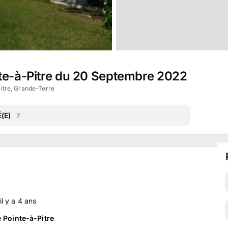
nte-à-Pitre du 20 Septembre 2022
itre, Grande-Terre
(E)
7
 il y a
4
ans
e Pointe-à-Pitre