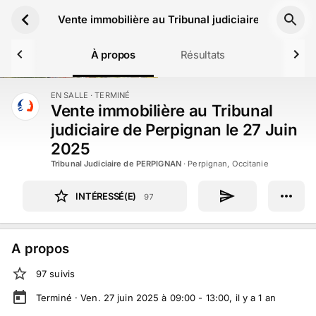
Aller au contenu principal
Vente immobilière au Tribunal judiciaire de Perpig
À propos
Résultats
EN SALLE
· TERMINÉ
TERMINÉ
Vente immobilière au Tribunal
judiciaire de Perpignan le 27 Juin
2025
Tribunal Judiciaire de PERPIGNAN
·
Perpignan, Occitanie
INTÉRESSÉ(E)
97
A propos
97
suivi
s
Terminé ·
Ven. 27 juin 2025 à 09:00 - 13:00
, il y a
1
an