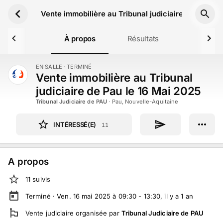
Aller au contenu principal
Vente immobilière au Tribunal judiciaire de Pau le
À propos
Résultats
EN SALLE
· TERMINÉ
TERMINÉ
Vente immobilière au Tribunal
judiciaire de Pau le 16 Mai 2025
Tribunal Judiciaire de PAU
·
Pau, Nouvelle-Aquitaine
INTÉRESSÉ(E)
11
A propos
11
suivi
s
Terminé ·
Ven. 16 mai 2025 à 09:30 - 13:30
, il y a
1
an
Vente judiciaire
organisée par
Tribunal Judiciaire de PAU