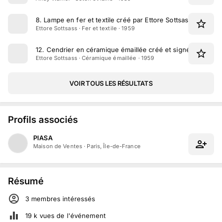
8
.
Lampe en fer et textile créé par Ettore Sottsass vers 195
Ettore Sottsass · Fer et textile · 1959
12
.
Cendrier en céramique émaillée créé et signé par Ettor
Ettore Sottsass · Céramique émaillée · 1959
VOIR TOUS LES RÉSULTATS
Profils associés
PIASA
Maison de Ventes
·
Paris, Île-de-France
Résumé
3
membre
s
intéressé
s
19 k
vues de l'événement