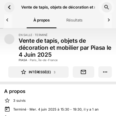
Aller au contenu principal
Vente de tapis, objets de décoration et mobilier pa
À propos
Résultats
EN SALLE
· TERMINÉ
TERMINÉ
Vente de tapis, objets de
décoration et mobilier par Piasa le
4 Juin 2025
PIASA
·
Paris, Île-de-France
INTÉRESSÉ(E)
3
A propos
3
suivi
s
Terminé ·
Mer. 4 juin 2025 à 15:30 - 19:30
, il y a
1
an