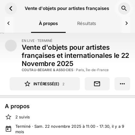
Aller au contenu principal
Vente d'objets pour artistes françaises et interna
À propos
Résultats
EN LIVE
· TERMINÉ
TERMINÉ
Vente d'objets pour artistes
françaises et internationales le 22
Novembre 2025
COUTAU-BÉGARIE & ASSOCIES
·
Paris, Île-de-France
INTÉRESSÉ(E)
2
A propos
2
suivi
s
Terminé ·
Sam. 22 novembre 2025 à 11:00 - 17:30
, il y a
9
mois