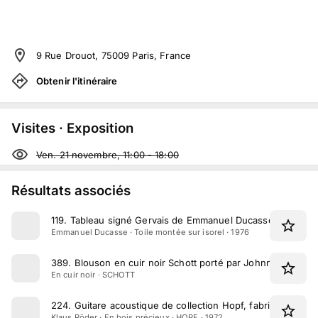
9 Rue Drouot, 75009 Paris, France
Obtenir l'itinéraire
Visites · Exposition
Ven. 21 novembre, 11:00
-
18:00
Résultats associés
119
.
Tableau signé Gervais de Emmanuel Ducasse, acheté p
Emmanuel Ducasse · Toile montée sur isorel · 1976
389
.
Blouson en cuir noir Schott porté par Johnny Hallyda
En cuir noir · SCHOTT
224
.
Guitare acoustique de collection Hopf, fabriquée en 
Klaus Röder · En bois précieux · HOPF · 1972