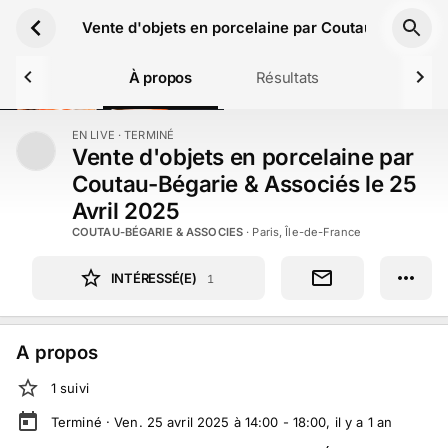
Aller au contenu principal
Vente d'objets en porcelaine par Coutau-Bégarie &
À propos
Résultats
EN LIVE
· TERMINÉ
TERMINÉ
Vente d'objets en porcelaine par
Coutau-Bégarie & Associés le 25
Avril 2025
COUTAU-BÉGARIE & ASSOCIES
·
Paris, Île-de-France
INTÉRESSÉ(E)
1
A propos
1
suivi
Terminé ·
Ven. 25 avril 2025 à 14:00 - 18:00
, il y a
1
an