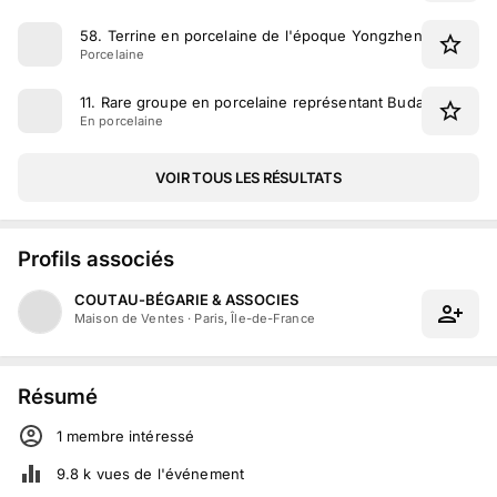
58
.
Terrine en porcelaine de l'époque Yongzheng à décor a
Porcelaine
11
.
Rare groupe en porcelaine représentant Budai en émaux
En porcelaine
VOIR TOUS LES RÉSULTATS
Profils associés
COUTAU-BÉGARIE & ASSOCIES
Maison de Ventes
·
Paris, Île-de-France
Résumé
1
membre
intéressé
9.8 k
vues de l'événement