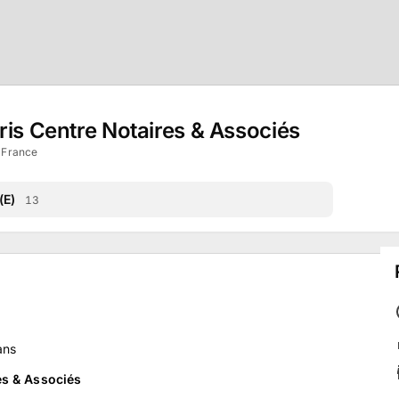
ris Centre Notaires & Associés
e-France
(E)
13
ans
es & Associés