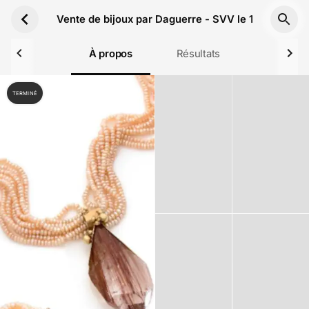
Aller au contenu principal
Vente de bijoux par Daguerre - SVV le 14 Décemb
À propos
Résultats
TERMINÉ