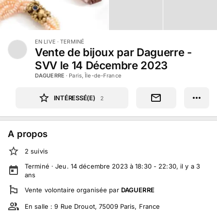
EN LIVE
· TERMINÉ
Vente de bijoux par Daguerre -
SVV le 14 Décembre 2023
DAGUERRE
·
Paris, Île-de-France
INTÉRESSÉ(E)
2
A propos
2
suivi
s
Terminé ·
Jeu. 14 décembre 2023 à 18:30 - 22:30
, il y a
3
ans
Vente volontaire
organisée par
DAGUERRE
En salle :
9 Rue Drouot, 75009 Paris, France