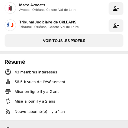
Malte Avocats
Avocat
·
Orléans, Centre-Val de Loire
Tribunal Judiciaire de ORLEANS
Tribunal
·
Orléans, Centre-Val de Loire
VOIR TOUS LES PROFILS
Résumé
43
membre
s
intéressé
s
56.5 k
vues de l'événement
Mise en ligne
il y a
2
ans
Mise à jour
il y a
2
ans
Nouvel abonné(e)
il y a
1
an