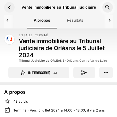
Aller au contenu principal
Vente immobilière au Tribunal judiciaire de Orléans
À propos
Résultats
EN SALLE
· TERMINÉ
TERMINÉ
Vente immobilière au Tribunal
judiciaire de Orléans le 5 Juillet
2024
Tribunal Judiciaire de ORLEANS
·
Orléans, Centre-Val de Loire
INTÉRESSÉ(E)
43
A propos
43
suivi
s
Terminé ·
Ven. 5 juillet 2024 à 14:00 - 18:00
, il y a
2
ans