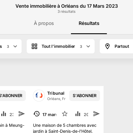
Vente immobilière à Orléans du 17 Mars 2023
3
résultat
s
À propos
Résultats
es
Tout l'immobilier
Partout
3
3
iciaire de ORLEANS
Tribunal Judiciaire de ORLEANS
S'ABONNER
S'ABONNER
·
855
abonné
s
Orléans, France
·
855
abonné
s
23.1 k
2
17 mars 2023
11
20.2 k
1
TERMINÉ
ain à Meung-
Une maison de 5 chambres avec
jardin à Saint-Denis-de-l'Hôtel,