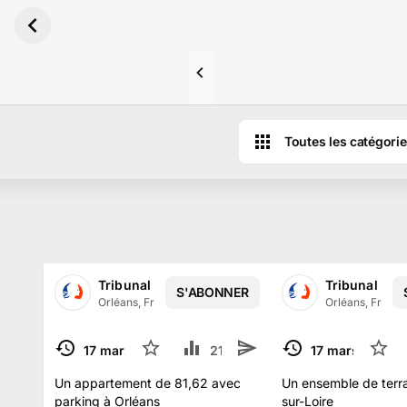
Aller au contenu principal
Toutes les catégori
Tribunal Judiciaire de ORLEANS
Tribunal Jud
S'ABONNER
Orléans, France
·
855
abonné
s
Orléans, France
17 mars 2023
12
21.8 k
5
17 mars 2023
4
TERMINÉ
TERMINÉ
Un appartement de 81,62 avec
Un ensemble de terr
parking à Orléans
sur-Loire