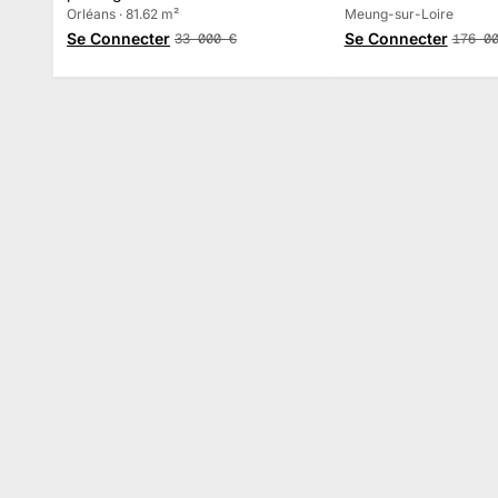
Orléans · 81.62 m²
Meung-sur-Loire
Se Connecter
Se Connecter
33 000
€
176 0