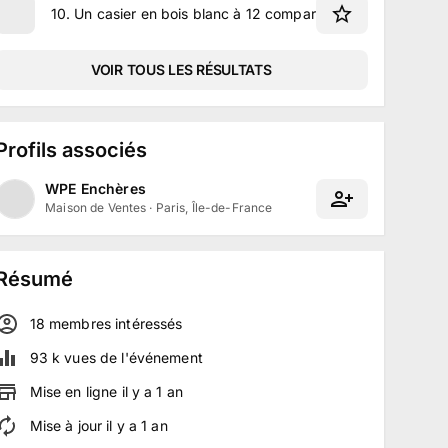
10
.
Un casier en bois blanc à 12 compartiments
VOIR TOUS LES RÉSULTATS
Profils associés
WPE Enchères
Maison de Ventes
·
Paris, Île-de-France
Résumé
18
membre
s
intéressé
s
93 k
vues de l'événement
Mise en ligne
il y a
1
an
Mise à jour
il y a
1
an