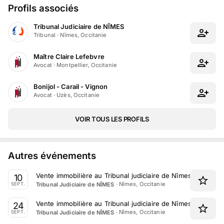
Profils associés
Tribunal Judiciaire de NÎMES
Tribunal
·
Nîmes, Occitanie
Maître Claire Lefebvre
Avocat
·
Montpellier, Occitanie
Bonijol - Carail - Vignon
Avocat
·
Uzès, Occitanie
VOIR TOUS LES PROFILS
Autres événements
Vente immobilière au Tribunal judiciaire de Nîmes le 10 Se
10
·
Nîmes, Occitanie
Tribunal Judiciaire de NÎMES
SEPT.
Vente immobilière au Tribunal judiciaire de Nîmes le 24 S
24
·
Nîmes, Occitanie
Tribunal Judiciaire de NÎMES
SEPT.