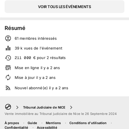
VOIR TOUS LES ÉVÉNEMENTS
Résumé
61
membre
s
intéressé
s
39 k
vues de l'événement
211 000
€
pour
2
résultats
Mise en ligne
il y a
2
ans
Mise à jour
il y a
2
ans
Nouvel abonné(e)
il y a
2
ans
Tribunal Judiciaire de NICE
Vente immobilière au Tribunal judiciaire de Nice le 26 Septembre 2024
À propos
Guide
Mentions
Conditions d'utilisation
Confidentialité
Accessibilité