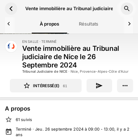
Aller au contenu principal
Vente immobilière au Tribunal judiciaire de Nice 
À propos
Résultats
EN SALLE
· TERMINÉ
TERMINÉ
Vente immobilière au Tribunal
judiciaire de Nice le 26
Septembre 2024
Tribunal Judiciaire de NICE
·
Nice, Provence-Alpes-Côte d'Azur
INTÉRESSÉ(E)
61
A propos
61
suivi
s
Terminé ·
Jeu. 26 septembre 2024 à 09:00 - 13:00
, il y a
2
ans