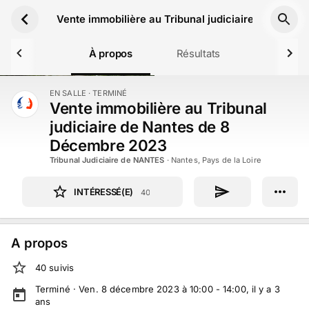
Aller au contenu principal
Vente immobilière au Tribunal judiciaire de Nant
À propos
Résultats
EN SALLE
· TERMINÉ
TERMINÉ
Vente immobilière au Tribunal
judiciaire de Nantes de 8
Décembre 2023
Tribunal Judiciaire de NANTES
·
Nantes, Pays de la Loire
INTÉRESSÉ(E)
40
A propos
40
suivi
s
Terminé ·
Ven. 8 décembre 2023 à 10:00 - 14:00
, il y a
3
ans