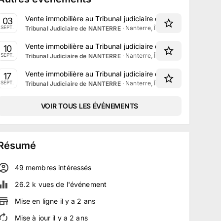
Vente immobilière au Tribunal judiciaire de Nanterre le 3 
03
·
Nanterre, Île-de-France
SEPT.
Tribunal Judiciaire de NANTERRE
Vente immobilière au Tribunal judiciaire de Nanterre le 10
10
·
Nanterre, Île-de-France
SEPT.
Tribunal Judiciaire de NANTERRE
Vente immobilière au Tribunal judiciaire de Nanterre le 17
17
·
Nanterre, Île-de-France
SEPT.
Tribunal Judiciaire de NANTERRE
VOIR TOUS LES ÉVÉNEMENTS
Résumé
49
membre
s
intéressé
s
26.2 k
vues de l'événement
Mise en ligne
il y a
2
ans
Mise à jour
il y a
2
ans