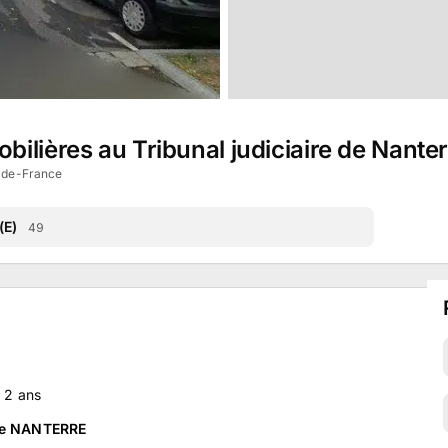
ilières au Tribunal judiciaire de Nanter
e-de-France
(E)
49
a
2
ans
 de NANTERRE