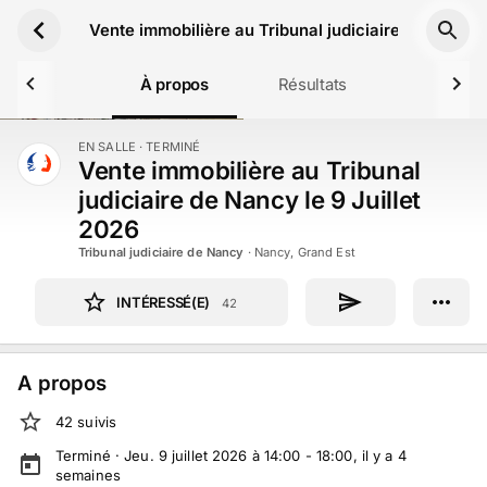
Aller au contenu principal
Vente immobilière au Tribunal judiciaire de Nancy l
À propos
Résultats
EN SALLE
· TERMINÉ
TERMINÉ
Vente immobilière au Tribunal
judiciaire de Nancy le 9 Juillet
2026
Tribunal judiciaire de Nancy
·
Nancy, Grand Est
INTÉRESSÉ(E)
42
A propos
42
suivi
s
Terminé ·
Jeu. 9 juillet 2026 à 14:00 - 18:00
, il y a
4
semaines