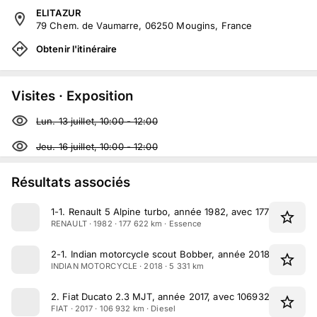
ELITAZUR
79 Chem. de Vaumarre, 06250 Mougins, France
Obtenir l'itinéraire
Visites · Exposition
Lun. 13 juillet, 10:00
-
12:00
Jeu. 16 juillet, 10:00
-
12:00
Résultats associés
1-1
.
Renault 5 Alpine turbo, année 1982, avec 177622 km a
RENAULT · 1982 · 177 622 km · Essence
2-1
.
Indian motorcycle scout Bobber, année 2018, avec 53
INDIAN MOTORCYCLE · 2018 · 5 331 km
2
.
Fiat Ducato 2.3 MJT, année 2017, avec 106932 km au co
FIAT · 2017 · 106 932 km · Diesel