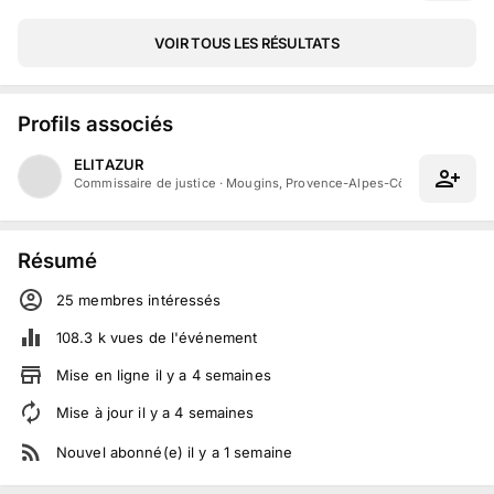
VOIR TOUS LES RÉSULTATS
Profils associés
ELITAZUR
Commissaire de justice
·
Mougins, Provence-Alpes-Côte d'Azur
Résumé
25
membre
s
intéressé
s
108.3 k
vues de l'événement
Mise en ligne
il y a
4
semaines
Mise à jour
il y a
4
semaines
Nouvel abonné(e)
il y a
1
semaine