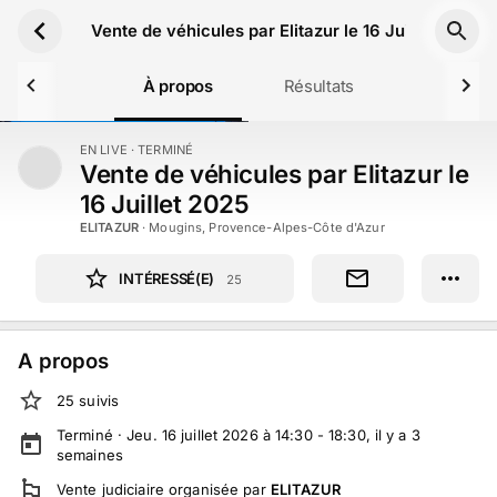
Aller au contenu principal
Vente de véhicules par Elitazur le 16 Juillet 2025
À propos
Résultats
EN LIVE
· TERMINÉ
TERMINÉ
Vente de véhicules par Elitazur le
16 Juillet 2025
ELITAZUR
·
Mougins, Provence-Alpes-Côte d'Azur
INTÉRESSÉ(E)
25
A propos
25
suivi
s
Terminé ·
Jeu. 16 juillet 2026 à 14:30 - 18:30
, il y a
3
semaines
Vente judiciaire
organisée par
ELITAZUR