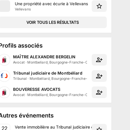
Une propriété avec écurie à Vellevans
Vellevans
VOIR TOUS LES RÉSULTATS
Profils associés
MAÎTRE ALEXANDRE BERGELIN
Avocat
·
Montbeliard, Bourgogne-Franche-Comté
Tribunal judiciaire de Montbéliard
Tribunal
·
Montbéliard, Bourgogne-Franche-Comté
BOUVERESSE AVOCATS
Avocat
·
Montbéliard, Bourgogne-Franche-Comté
Autres événements
Vente immobilière au Tribunal judiciaire de Montbéliard l
22