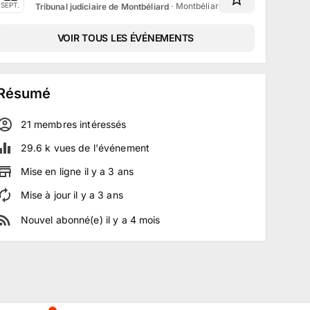
·
Montbéliard, Bourgogne-Franch
SEPT.
Tribunal judiciaire de Montbéliard
VOIR TOUS LES ÉVÉNEMENTS
Résumé
21
membre
s
intéressé
s
29.6 k
vues de l'événement
Mise en ligne
il y a
3
ans
Mise à jour
il y a
3
ans
Nouvel abonné(e)
il y a
4
mois