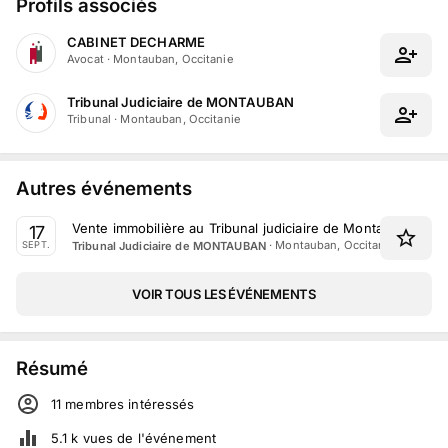
Profils associés
CABINET DECHARME
Avocat
·
Montauban, Occitanie
Tribunal Judiciaire de MONTAUBAN
Tribunal
·
Montauban, Occitanie
Autres événements
Vente immobilière au Tribunal judiciaire de Montauban le 
17
·
Montauban, Occitanie
Tribunal Judiciaire de MONTAUBAN
SEPT.
VOIR TOUS LES ÉVÉNEMENTS
Résumé
11
membre
s
intéressé
s
5.1 k
vues de l'événement