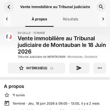
Aller au contenu principal
Vente immobilière au Tribunal judiciaire de Monta
À propos
Résultats
EN SALLE
· TERMINÉ
TERMINÉ
Vente immobilière au Tribunal
judiciaire de Montauban le 18 Juin
2026
Tribunal Judiciaire de MONTAUBAN
·
Montauban, Occitanie
INTÉRESSÉ(E)
11
A propos
11
suivi
s
Terminé ·
Jeu. 18 juin 2026 à 09:00 - 13:00
, il y a
2
mois