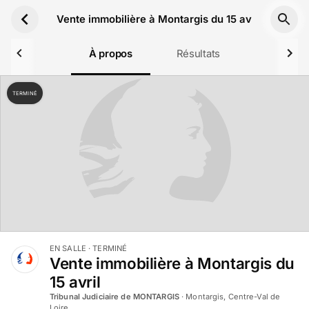
Aller au contenu principal
Vente immobilière à Montargis du 15 avril
À propos
Résultats
TERMINÉ
EN SALLE
· TERMINÉ
Vente immobilière à Montargis du
15 avril
Tribunal Judiciaire de MONTARGIS
·
Montargis, Centre-Val de
Loire