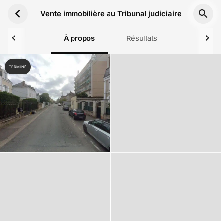
Aller au contenu principal
Vente immobilière au Tribunal judiciaire Melun le 
À propos
Résultats
TERMINÉ