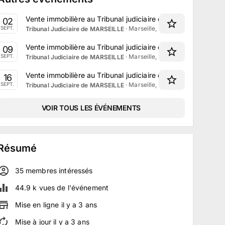
Vente immobilière au Tribunal judiciaire de Marseille le 2 
02
·
Marseille, Provence-Alpes-Côte 
SEPT.
Tribunal Judiciaire de MARSEILLE
Vente immobilière au Tribunal judiciaire de Marseille le 9 
09
·
Marseille, Provence-Alpes-Côte 
SEPT.
Tribunal Judiciaire de MARSEILLE
Vente immobilière au Tribunal judiciaire de Marseille le 16
16
·
Marseille, Provence-Alpes-Côte 
SEPT.
Tribunal Judiciaire de MARSEILLE
VOIR TOUS LES ÉVÉNEMENTS
Résumé
35
membre
s
intéressé
s
44.9 k
vues de l'événement
Mise en ligne
il y a
3
ans
Mise à jour
il y a
3
ans