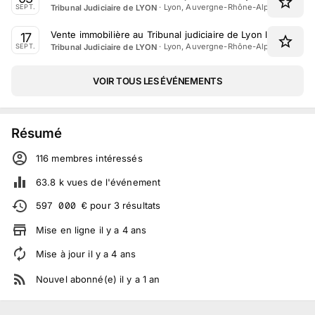
·
Lyon, Auvergne-Rhône-Alpes
Tribunal Judiciaire de LYON
SEPT.
Vente immobilière au Tribunal judiciaire de Lyon le 17 Sep
17
·
Lyon, Auvergne-Rhône-Alpes
Tribunal Judiciaire de LYON
SEPT.
VOIR TOUS LES ÉVÉNEMENTS
Résumé
116
membre
s
intéressé
s
63.8 k
vues de l'événement
597 000
€
pour
3
résultats
Mise en ligne
il y a
4
ans
Mise à jour
il y a
4
ans
Nouvel abonné(e)
il y a
1
an