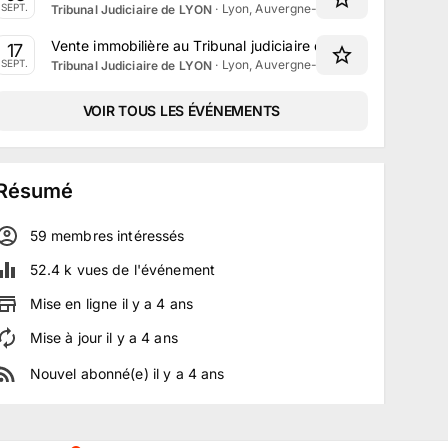
·
Lyon, Auvergne-Rhône-Alpes
SEPT.
Tribunal Judiciaire de LYON
Vente immobilière au Tribunal judiciaire de Lyon le 17 Sep
17
·
Lyon, Auvergne-Rhône-Alpes
SEPT.
Tribunal Judiciaire de LYON
VOIR TOUS LES ÉVÉNEMENTS
Résumé
59
membre
s
intéressé
s
52.4 k
vues de l'événement
Mise en ligne
il y a
4
ans
Mise à jour
il y a
4
ans
Nouvel abonné(e)
il y a
4
ans