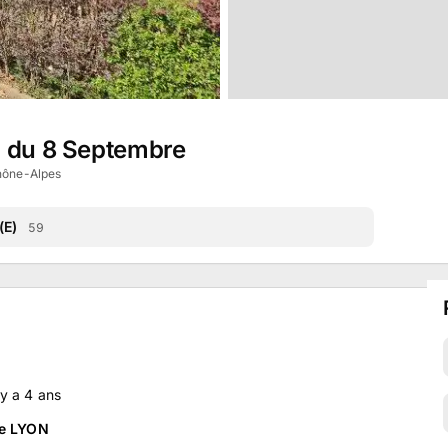
n du 8 Septembre
hône-Alpes
(E)
59
l y a
4
ans
de LYON