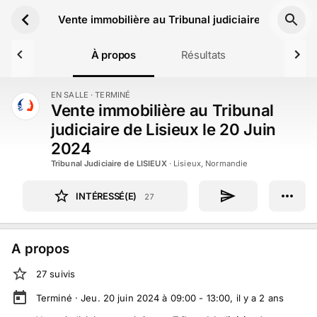
Aller au contenu principal
Vente immobilière au Tribunal judiciaire de Lisieux
À propos
Résultats
EN SALLE
· TERMINÉ
TERMINÉ
Vente immobilière au Tribunal
judiciaire de Lisieux le 20 Juin
2024
Tribunal Judiciaire de LISIEUX
·
Lisieux, Normandie
INTÉRESSÉ(E)
27
A propos
27
suivi
s
Terminé ·
Jeu. 20 juin 2024 à 09:00 - 13:00
, il y a
2
ans