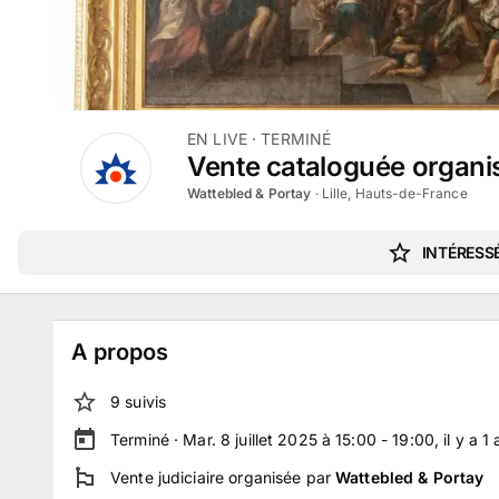
EN LIVE
· TERMINÉ
Vente cataloguée organis
Wattebled & Portay
·
Lille, Hauts-de-France
INTÉRESSÉ
A propos
9
suivi
s
Terminé ·
Mar. 8 juillet 2025 à 15:00 - 19:00
, il y a
1
Vente judiciaire
organisée par
Wattebled & Portay