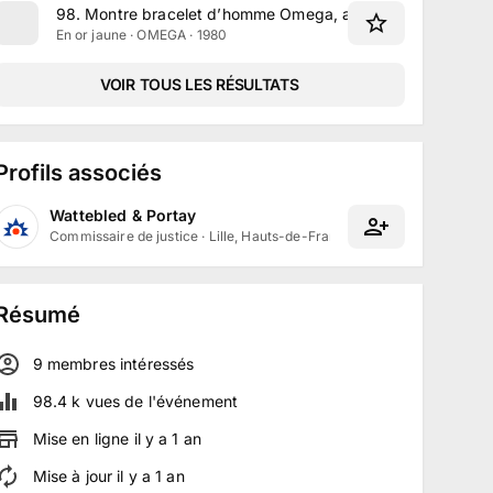
98
.
Montre bracelet d’homme Omega, années 1980
En or jaune · OMEGA · 1980
VOIR TOUS LES RÉSULTATS
Profils associés
Wattebled & Portay
Commissaire de justice
·
Lille, Hauts-de-France
Résumé
9
membre
s
intéressé
s
98.4 k
vues de l'événement
Mise en ligne
il y a
1
an
Mise à jour
il y a
1
an