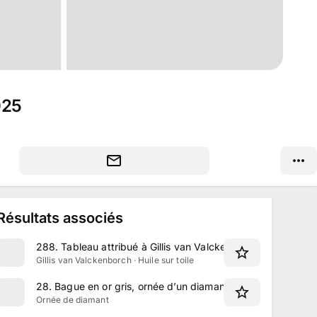
025
Résultats associés
288
.
Tableau attribué à Gillis van Valckenborch, intitulé L
Gillis van Valckenborch · Huile sur toile
28
.
Bague en or gris, ornée d’un diamant de 3,78 carats
Ornée de diamant