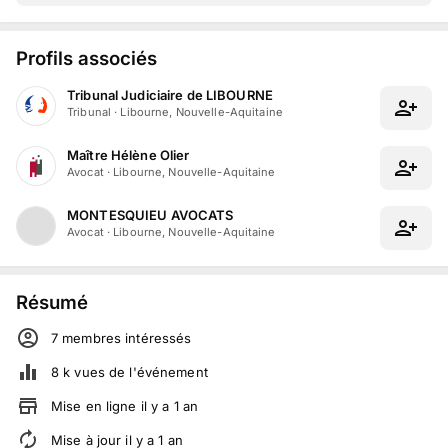
Profils associés
Tribunal Judiciaire de LIBOURNE
Tribunal
·
Libourne, Nouvelle-Aquitaine
Maître Hélène Olier
Avocat
·
Libourne, Nouvelle-Aquitaine
MONTESQUIEU AVOCATS
Avocat
·
Libourne, Nouvelle-Aquitaine
Résumé
7
membre
s
intéressé
s
8 k
vues de l'événement
Mise en ligne
il y a
1
an
Mise à jour
il y a
1
an