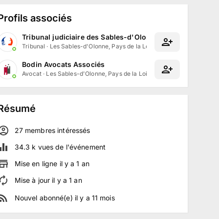
Profils associés
Tribunal judiciaire des Sables-d'Olonne
Tribunal
·
Les Sables-d'Olonne, Pays de la Loire
Bodin Avocats Associés
Avocat
·
Les Sables-d'Olonne, Pays de la Loire
Résumé
27
membre
s
intéressé
s
34.3 k
vues de l'événement
Mise en ligne
il y a
1
an
Mise à jour
il y a
1
an
Nouvel abonné(e)
il y a
11
mois