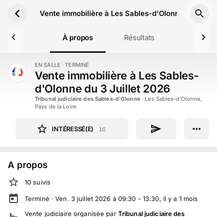
Aller au contenu principal
Vente immobilière à Les Sables-d'Olonne du 3 Juil
À propos
Résultats
EN SALLE
· TERMINÉ
TERMINÉ
Vente immobilière à Les Sables-
d'Olonne du 3 Juillet 2026
Tribunal judiciaire des Sables-d'Olonne
·
Les Sables-d'Olonne,
Pays de la Loire
INTÉRESSÉ(E)
10
A propos
10
suivi
s
Terminé ·
Ven. 3 juillet 2026 à 09:30 - 13:30
, il y a
1
mois
Vente judiciaire
organisée par
Tribunal judiciaire des