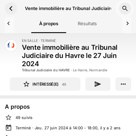
Aller au contenu principal
Vente immobilière au Tribunal Judiciaire du Havre
À propos
Résultats
EN SALLE
· TERMINÉ
TERMINÉ
Vente immobilière au Tribunal
Judiciaire du Havre le 27 Juin
2024
Tribunal Judiciaire du HAVRE
·
Le Havre, Normandie
INTÉRESSÉ(E)
49
A propos
49
suivi
s
Terminé ·
Jeu. 27 juin 2024 à 14:00 - 18:00
, il y a
2
ans