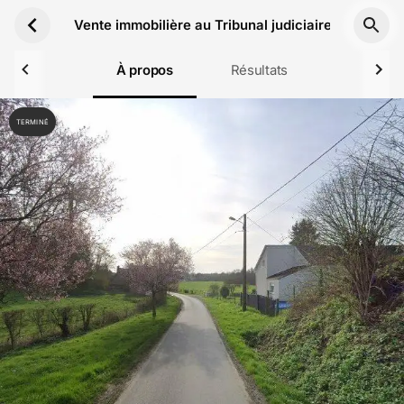
Aller au contenu principal
Vente immobilière au Tribunal judiciaire de Laon l
À propos
Résultats
TERMINÉ