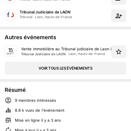
Tribunal Judiciaire de LAON
Tribunal
·
Laon, Hauts-de-France
Autres événements
Vente immobilière au Tribunal judiciaire de Laon le 15 Sep
15
·
Laon, Hauts-de-France
Tribunal Judiciaire de LAON
SEPT.
VOIR TOUS LES ÉVÉNEMENTS
Résumé
9
membre
s
intéressé
s
8.8 k
vues de l'événement
Mise en ligne
il y a
3
ans
Mise à jour
il y a
3
ans