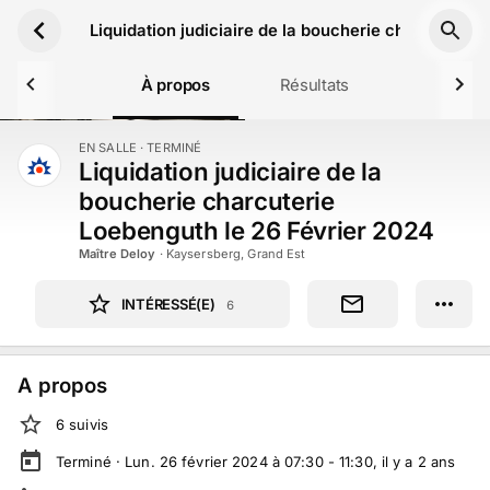
Aller au contenu principal
Liquidation judiciaire de la boucherie charcuterie
À propos
Résultats
EN SALLE
· TERMINÉ
TERMINÉ
Liquidation judiciaire de la
boucherie charcuterie
Loebenguth le 26 Février 2024
Maître Deloy
·
Kaysersberg, Grand Est
INTÉRESSÉ(E)
6
A propos
6
suivi
s
Terminé ·
Lun. 26 février 2024 à 07:30 - 11:30
, il y a
2
ans