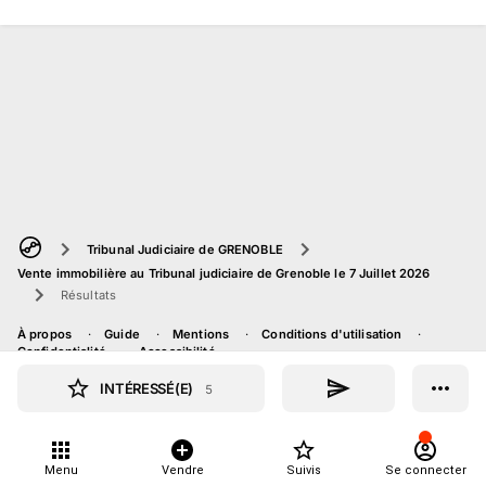
Tribunal Judiciaire de GRENOBLE
Vente immobilière au Tribunal judiciaire de Grenoble le 7 Juillet 2026
Résultats
À propos
Guide
Mentions
Conditions d'utilisation
Confidentialité
Accessibilité
INTÉRESSÉ(E)
5
Menu
Vendre
Suivis
Se connecter