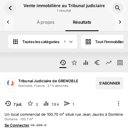
Aller au contenu principal
Vente immobilière au Tribunal judiciaire de Grenobl
1
résultat
À propos
Résultats
Toutes les catégories
Tout l'immobilier
1
Tribunal Judiciaire de GRENOBLE
S'ABONNER
Grenoble, France
·
2.1 k
abonné
s
TERMINÉ
7 juil.
3
7.6 k
1
Un local commercial de 100,70 m² situé rue Jean Jaurès à Domène
Domène · 100.7 m²
Se Connecter
90 000
€