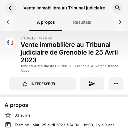
Aller au contenu principal
Vente immobilière au Tribunal judiciaire de Grenobl
À propos
Résultats
EN SALLE
· TERMINÉ
TERMINÉ
Vente immobilière au Tribunal
judiciaire de Grenoble le 25 Avril
2023
Tribunal Judiciaire de GRENOBLE
·
Grenoble, Auvergne-Rhône-
Alpes
INTÉRESSÉ(E)
33
A propos
33
suivi
s
Terminé ·
Mar. 25 avril 2023 à 14:00 - 18:00
, il y a
3
ans