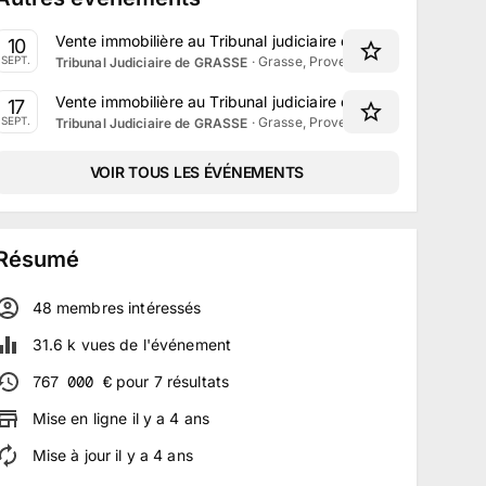
Vente immobilière au Tribunal judiciaire de Grasse le 10 S
10
·
Grasse, Provence-Alpes-Côte d'Azu
SEPT.
Tribunal Judiciaire de GRASSE
Vente immobilière au Tribunal judiciaire de Grasse le 17 S
17
·
Grasse, Provence-Alpes-Côte d'Azu
SEPT.
Tribunal Judiciaire de GRASSE
VOIR TOUS LES ÉVÉNEMENTS
Résumé
48
membre
s
intéressé
s
31.6 k
vues de l'événement
767 000
€
pour
7
résultats
Mise en ligne
il y a
4
ans
Mise à jour
il y a
4
ans