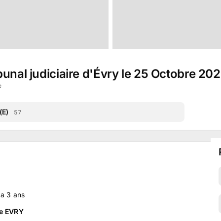
bunal judiciaire d'Évry le 25 Octobre 20
e
(E)
57
y a
3
ans
de EVRY