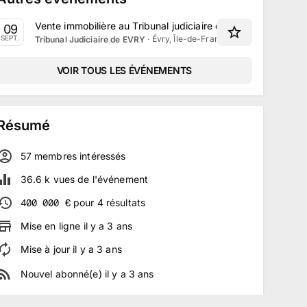
Vente immobilière au Tribunal judiciaire d'Évry le 9 Septe
09
·
Évry, Île-de-France
SEPT.
Tribunal Judiciaire de EVRY
VOIR TOUS LES ÉVÉNEMENTS
Résumé
57
membre
s
intéressé
s
36.6 k
vues de l'événement
400 000
€
pour
4
résultats
Mise en ligne
il y a
3
ans
Mise à jour
il y a
3
ans
Nouvel abonné(e)
il y a
3
ans