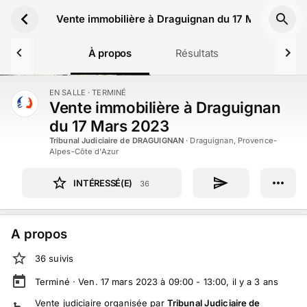
Aller au contenu principal
Vente immobilière à Draguignan du 17 Mars 2023
À propos
Résultats
EN SALLE
· TERMINÉ
TERMINÉ
Vente immobilière à Draguignan
du 17 Mars 2023
Tribunal Judiciaire de DRAGUIGNAN
·
Draguignan, Provence-
Alpes-Côte d'Azur
INTÉRESSÉ(E)
36
A propos
36
suivi
s
Terminé ·
Ven. 17 mars 2023 à 09:00 - 13:00
, il y a
3
ans
Vente judiciaire
organisée par
Tribunal Judiciaire de