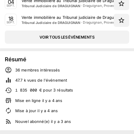
Vente immobilière au Tribunal judiciaire de Draguignan le
04
·
Draguignan, Provence-Alpes-C
Tribunal Judiciaire de DRAGUIGNAN
SEPT.
Vente immobilière au Tribunal judiciaire de Draguignan le 
18
·
Draguignan, Provence-Alpes-C
Tribunal Judiciaire de DRAGUIGNAN
SEPT.
VOIR TOUS LES ÉVÉNEMENTS
Résumé
36
membre
s
intéressé
s
47.7 k
vues de l'événement
1 835 000
€
pour
3
résultats
Mise en ligne
il y a
4
ans
Mise à jour
il y a
4
ans
Nouvel abonné(e)
il y a
3
ans