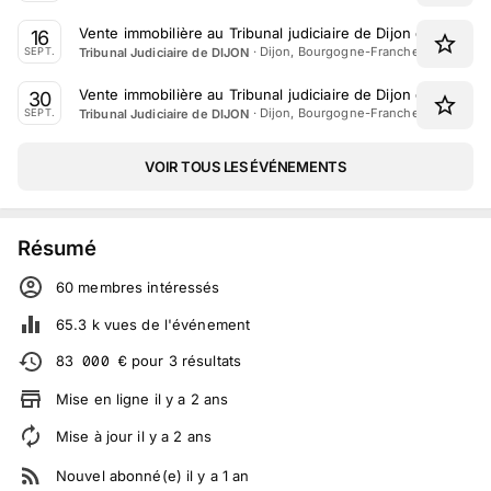
Vente immobilière au Tribunal judiciaire de Dijon du 16 Se
16
·
Dijon, Bourgogne-Franche-Comté
Tribunal Judiciaire de DIJON
SEPT.
Vente immobilière au Tribunal judiciaire de Dijon du 30 Se
30
·
Dijon, Bourgogne-Franche-Comté
Tribunal Judiciaire de DIJON
SEPT.
VOIR TOUS LES ÉVÉNEMENTS
Résumé
60
membre
s
intéressé
s
65.3 k
vues de l'événement
83 000
€
pour
3
résultats
Mise en ligne
il y a
2
ans
Mise à jour
il y a
2
ans
Nouvel abonné(e)
il y a
1
an