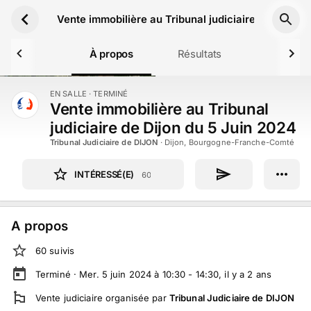
Aller au contenu principal
Vente immobilière au Tribunal judiciaire de Dijon 
À propos
Résultats
EN SALLE
· TERMINÉ
TERMINÉ
Vente immobilière au Tribunal
judiciaire de Dijon du 5 Juin 2024
Tribunal Judiciaire de DIJON
·
Dijon, Bourgogne-Franche-Comté
INTÉRESSÉ(E)
60
A propos
60
suivi
s
Terminé ·
Mer. 5 juin 2024 à 10:30 - 14:30
, il y a
2
ans
Vente judiciaire
organisée par
Tribunal Judiciaire de DIJON