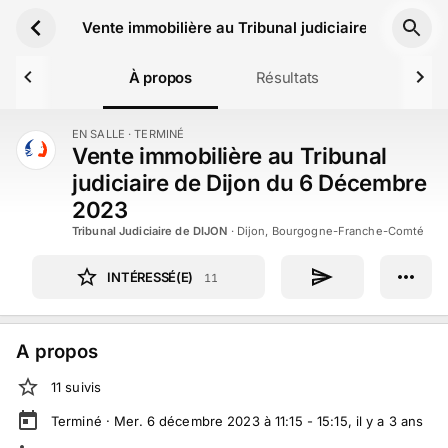
Aller au contenu principal
Vente immobilière au Tribunal judiciaire de Dijon
À propos
Résultats
EN SALLE
· TERMINÉ
TERMINÉ
Vente immobilière au Tribunal
judiciaire de Dijon du 6 Décembre
2023
Tribunal Judiciaire de DIJON
·
Dijon, Bourgogne-Franche-Comté
INTÉRESSÉ(E)
11
A propos
11
suivi
s
Terminé ·
Mer. 6 décembre 2023 à 11:15 - 15:15
, il y a
3
ans