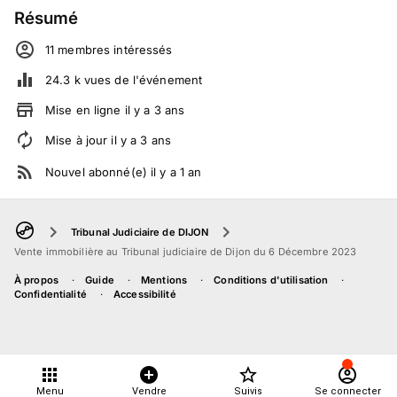
Résumé
11
membre
s
intéressé
s
24.3 k
vues de l'événement
Mise en ligne
il y a
3
ans
Mise à jour
il y a
3
ans
Nouvel abonné(e)
il y a
1
an
Tribunal Judiciaire de DIJON
Vente immobilière au Tribunal judiciaire de Dijon du 6 Décembre 2023
À propos
Guide
Mentions
Conditions d'utilisation
Confidentialité
Accessibilité
Menu
Vendre
Suivis
Se connecter